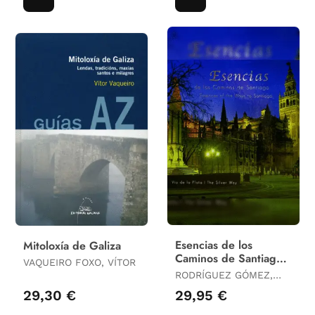
Esencias de los
Mitoloxía de Galiza
Caminos de Santiago.
VAQUEIRO FOXO, VÍTOR
Vía de la Plata
RODRÍGUEZ GÓMEZ,
ALEJANDRO
29,30 €
29,95 €