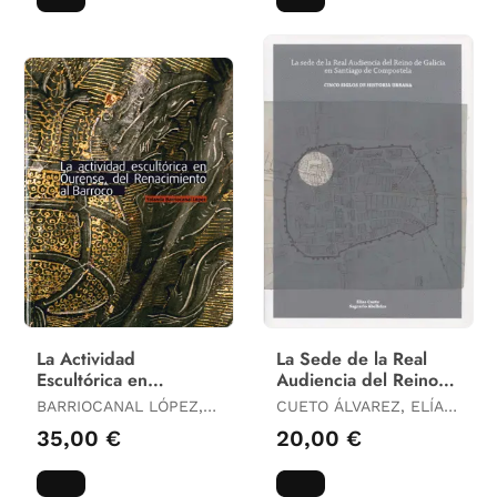
La Actividad
La Sede de la Real
Escultórica en
Audiencia del Reino
Ourense, del
de Galicia en Santiago
BARRIOCANAL LÓPEZ,
CUETO ÁLVAREZ, ELÍAS
Renacimiento Al
de Compostela
YOLANDA
/ ABELLEIRA MÉNDEZ,
35,00 €
20,00 €
Barroco
SAGRARIO