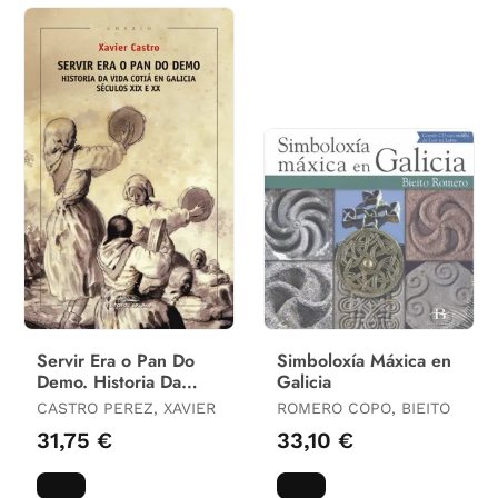
Servir Era o Pan Do
Simboloxía Máxica en
Demo. Historia Da
Galicia
Vida Cotiá en Galicia.
CASTRO PEREZ, XAVIER
ROMERO COPO, BIEITO
(Séculos Xix e Xx)
31,75 €
33,10 €