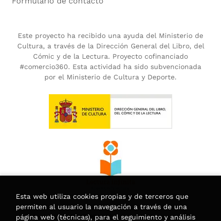
Formulario de contacto
Este proyecto ha recibido una ayuda del Ministerio de
Cultura, a través de la Dirección General del Libro, del
Cómic y de la Lectura. Proyecto cofinanciado
#comercio360. Esta actividad ha sido subvencionada
por el Ministerio de Cultura y Deporte.
Esta web utiliza cookies propias y de terceros que
permiten al usuario la navegación a través de una
página web (técnicas), para el seguimiento y análisis