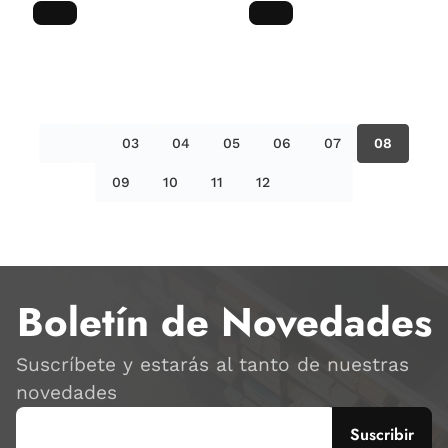
03
04
05
06
07
08
09
10
11
12
Boletín de Novedades
Suscríbete y estarás al tanto de nuestras
novedades