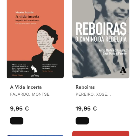
A Vida Incerta
Reboiras
FAJARDO, MONTSE
PEREIRO, XOSÉ
MANUEL / MARTÍNEZ
GONZÁLEZ, XURXO
9,95 €
19,95 €