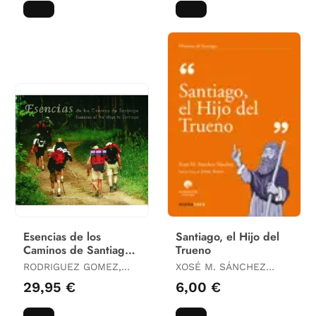
Esencias de los
Santiago, el Hijo del
Caminos de Santiago.
Trueno
Camino Francés
RODRIGUEZ GOMEZ,
XOSÉ M. SÁNCHEZ
ALEJANDRO
SÁNCHEZ
29,95 €
6,00 €