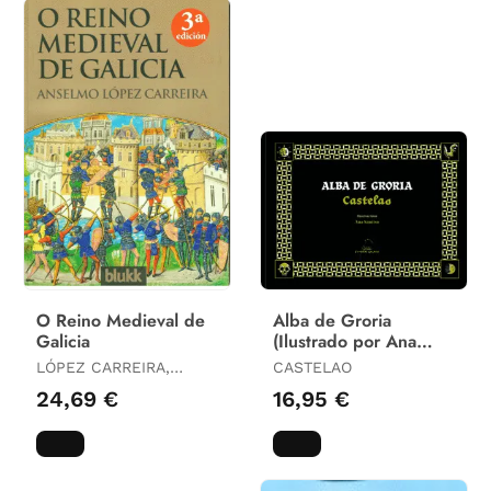
O Reino Medieval de
Alba de Groria
Galicia
(Ilustrado por Ana
Santiso)
LÓPEZ CARREIRA,
CASTELAO
ANSELMO
24,69 €
16,95 €