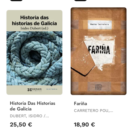
Historia Das Historias
Fariña
de Galicia
CARRETERO POU,
DUBERT, ISIDRO /
NACHO
GAGO, MANUEL /
25,50 €
18,90 €
GONZÁLEZ GARCÍA,
FRANCISCO / ANDRADE