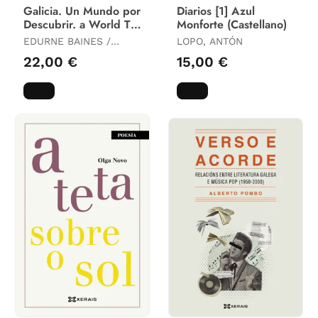
Galicia. Un Mundo por
Diarios [1] Azul
Descubrir. a World To
Monforte (Castellano)
Discover.
EDURNE BAINES /
LOPO, ANTÓN
RICARDO GROBAS
22,00 €
15,00 €