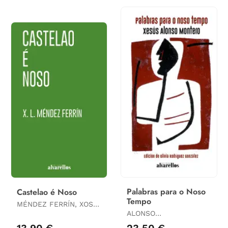
Palabras para o Noso
Castelao é Noso
Tempo
MÉNDEZ FERRÍN, XOSÉ
LUÍS
ALONSO
MONTERO,XESÚS
13,90 €
23,50 €