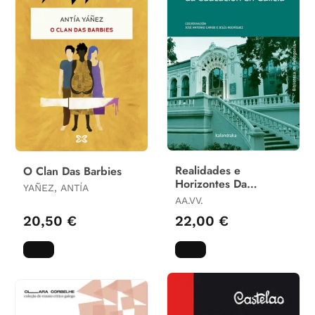
Realidades e
O Clan Das Barbies
Horizontes Da
YAÑEZ, ANTÍA
Educacion en Galicia
AA.VV.
20,50 €
22,00 €