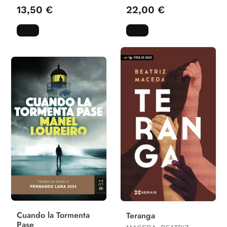
2024
CHAMBERS, DANIEL
13,50 €
22,00 €
Cuando la Tormenta
Teranga
Pase