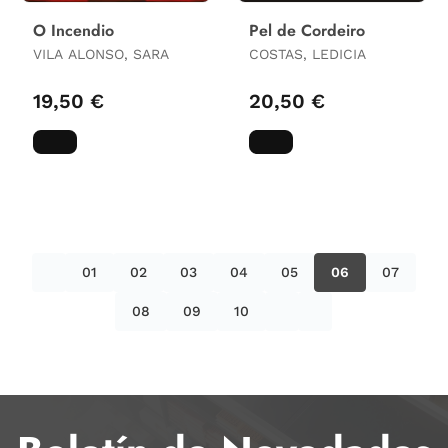
O Incendio
Pel de Cordeiro
VILA ALONSO, SARA
COSTAS, LEDICIA
19,50 €
20,50 €
01
02
03
04
05
06
07
08
09
10