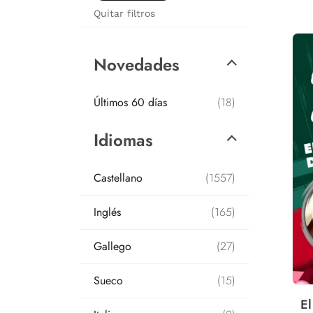
Quitar filtros
Novedades
Últimos 60 días
(18)
Idiomas
Castellano
(1557)
Inglés
(165)
Gallego
(27)
Sueco
(15)
El