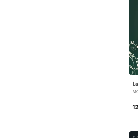
La
MO
1