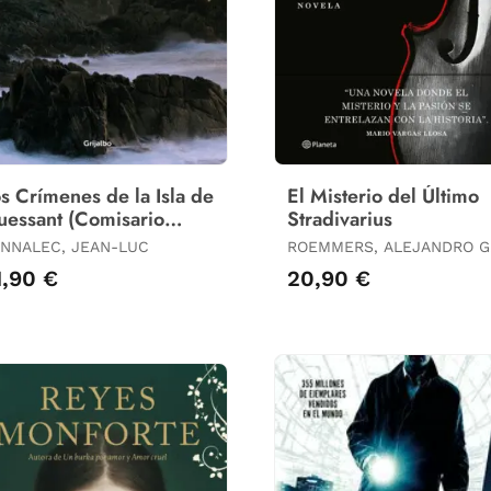
s Crímenes de la Isla de
El Misterio del Último
essant (Comisario
Stradivarius
pin 13)
NNALEC, JEAN-LUC
ROEMMERS, ALEJANDRO G
1,90 €
20,90 €