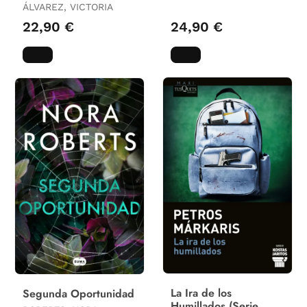
Spires 4)
ÁLVAREZ, VICTORIA
22,90 €
24,90 €
La Ira de los
Segunda Oportunidad
Humillados (Serie