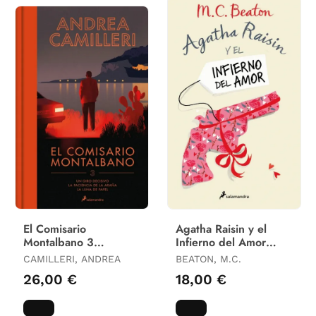
El Comisario
Agatha Raisin y el
Montalbano 3
Infierno del Amor
(Comisario
(Agatha Raisin 11)
CAMILLERI, ANDREA
BEATON, M.C.
Montalbano)
26,00 €
18,00 €