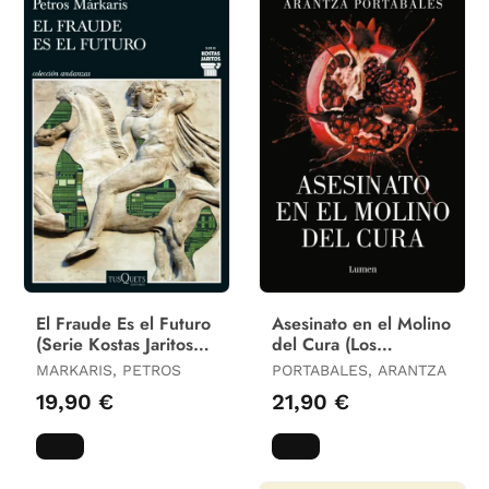
El Fraude Es el Futuro
Asesinato en el Molino
(Serie Kostas Jaritos
del Cura (Los
17)
Crímenes de Loeiro 2)
MARKARIS, PETROS
PORTABALES, ARANTZA
19,90 €
21,90 €