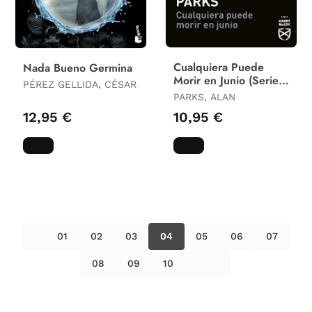
Cualquiera Puede
Nada Bueno Germina
Morir en Junio (Serie
PÉREZ GELLIDA, CÉSAR
Harry Mccoy, 6)
PARKS, ALAN
12,95 €
10,95 €
01
02
03
04
05
06
07
08
09
10