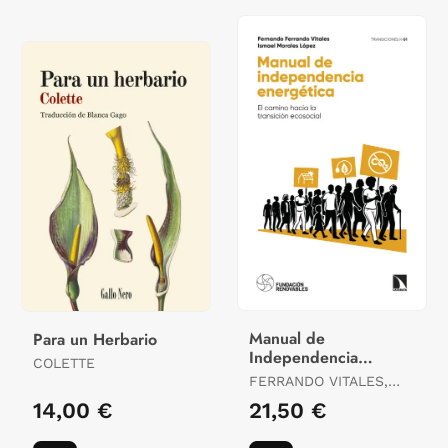
Manual de
Para un Herbario
Independencia
COLETTE
Energética
FERRANDO VITALES,
FERNANDO / MORALES
14,00 €
21,50 €
LÓPEZ, ISMAEL