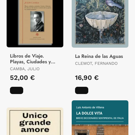
Libros de Viaje.
La Reina de las Aguas
Playas, Ciudades y
CLEMOT, FERNANDO
Montañas. Londres.
CAMBA, JULIO
Alemania. Un Año en
52,00 €
16,90 €
el Otro Mundo.
Aventur