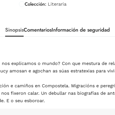
Colección:
Literaria
Sinopsis
Comentarios
Información de seguridad
ito nos explicamos o mundo? Con que mestura de rel
ucy amosan e agochan as súas estratexias para vivir
lución e camiños en Compostela. Migracións e pereg
 nos fixeron calar. Un debullar nas biografías de a
e. E o seu esboroar.