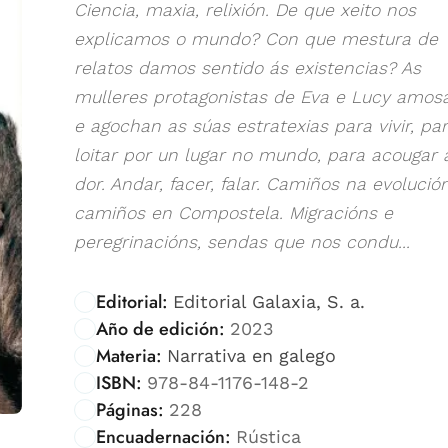
Ciencia, maxia, relixión. De que xeito nos
explicamos o mundo? Con que mestura de
relatos damos sentido ás existencias? As
mulleres protagonistas de Eva e Lucy amos
e agochan as súas estratexias para vivir, pa
loitar por un lugar no mundo, para acougar 
dor. Andar, facer, falar. Camiños na evolució
camiños en Compostela. Migracións e
peregrinacións, sendas que nos condu...
Editorial:
Editorial Galaxia, S. a.
Año de edición:
2023
Materia:
Narrativa en galego
ISBN:
978-84-1176-148-2
Páginas:
228
Encuadernación:
Rústica