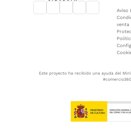
Aviso 
Condi
venta
Prote
Políti
Confi
Cooki
Este proyecto ha recibido una ayuda del Minis
#comercio360.