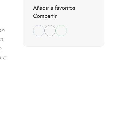
Añadir a favoritos
Compartir
an
ra
a
n e