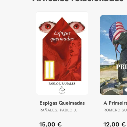
Espigas Queimadas
A Primei
RAÑALES, PABLO J.
ROMERO SU
JULIO
15,00 €
12,00 €