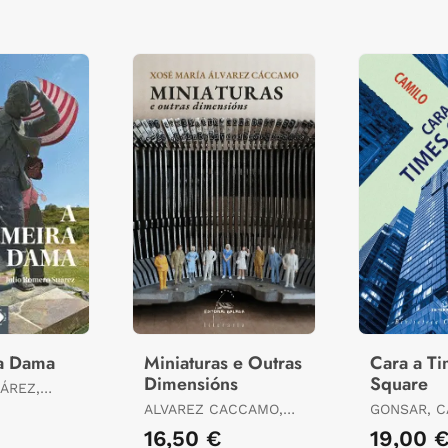
ra Dama
Miniaturas e Outras
Cara a T
Dimensións
Square
ÁREZ,
ALVAREZ CACCAMO,
GONSAR, C
XOSE MARIA
16,50 €
19,00 