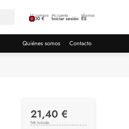
Mi compra
Mi cuenta
Idiomas
0,00 €
Iniciar sesión
ES
0
Quiénes somos
Contacto
21,40 €
IVA incluido