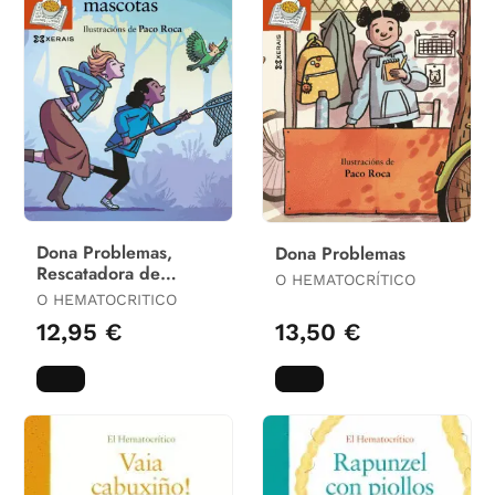
Dona Problemas,
Dona Problemas
Rescatadora de
O HEMATOCRÍTICO
Mascotas. (Merlin 7
O HEMATOCRITICO
Anos)
12,95 €
13,50 €