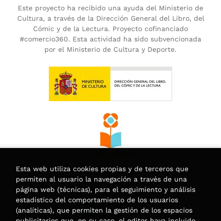
Este proyecto ha recibido una ayuda del Ministerio de
Cultura, a través de la Dirección General del Libro, del
Cómic y de la Lectura. Proyecto cofinanciado
#comercio360. Esta actividad ha sido subvencionada
por el Ministerio de Cultura y Deporte.
Esta web utiliza cookies propias y de terceros que
permiten al usuario la navegación a través de una
página web (técnicas), para el seguimiento y análisis
estadístico del comportamiento de los usuarios
(analíticas), que permiten la gestión de los espacios
publicitarios que, en su caso, el editor haya incluido