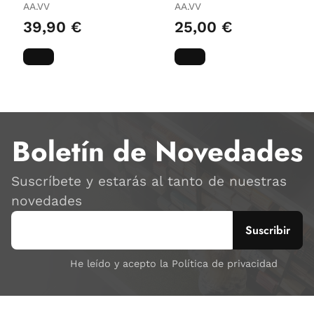
Fifa
AA.VV
AA.VV
39,90 €
25,00 €
Boletín de Novedades
Suscríbete y estarás al tanto de nuestras
novedades
He leído y acepto la Política de privacidad