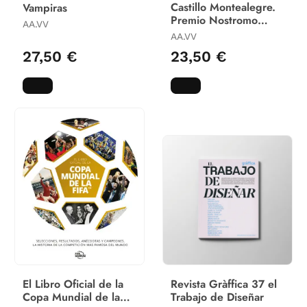
Castillo Montealegre.
Vampiras
Premio Nostromo
AA.VV
2026
AA.VV
27,50 €
23,50 €
El Libro Oficial de la
Revista Gràffica 37 el
Copa Mundial de la
Trabajo de Diseñar