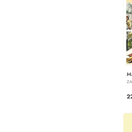
Ma
ZA
A
2