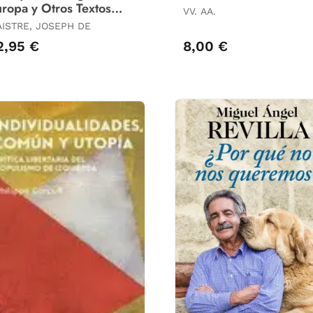
ropa y Otros Textos
VV. AA.
scogidos
ISTRE, JOSEPH DE
2,95 €
8,00 €