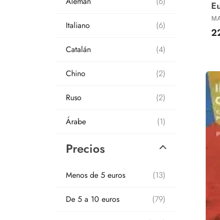
Alemán
(6)
Eu
E
MA
Italiano
(6)
2
Catalán
(4)
Chino
(2)
Ruso
(2)
Árabe
(1)
Precios
Menos de 5 euros
(13)
De 5 a 10 euros
(79)