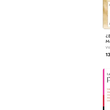
¿E
M
VV
1