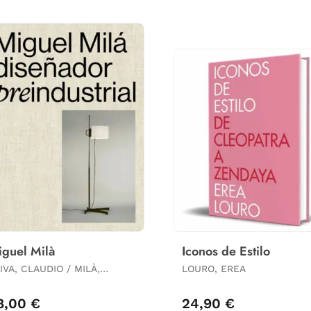
guel Milà
Iconos de Estilo
VA, CLAUDIO / MILÀ,
LOURO, EREA
ONZALO
8,00 €
24,90 €