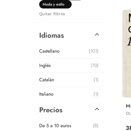
Moda y estilo
Quitar filtros
Idiomas
Castellano
(101)
Inglés
(10)
Catalán
(1)
Italiano
(1)
Mi
Precios
OLI
G
De 5 a 10 euros
(8)
3