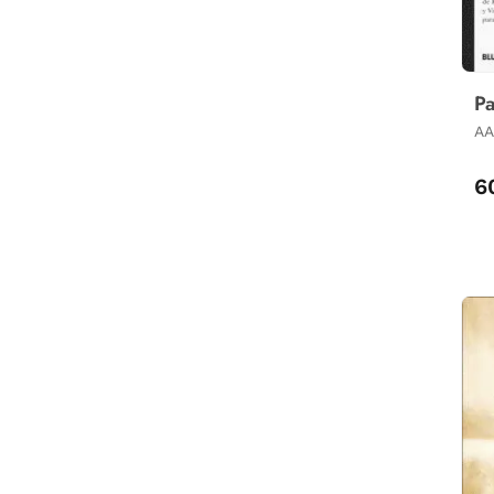
Pa
AA
6