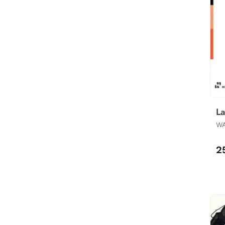
La
WA
2