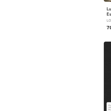
Lu
Es
LO
7