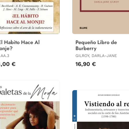
l Habito Hace Al
Pequeño Libro de
onje?
Burberry
.AA.3
GILROY, DARLA-JANE
3,00 €
16,90 €