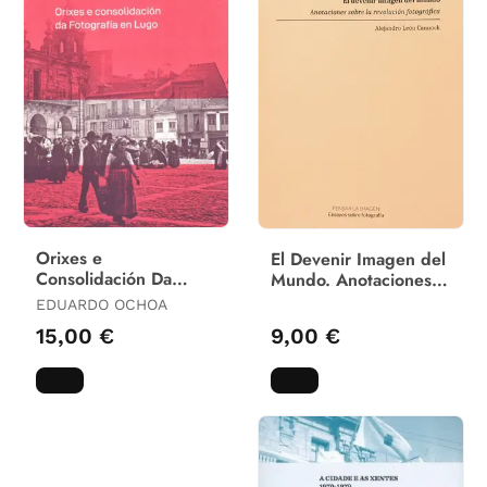
Orixes e
El Devenir Imagen del
Consolidación Da
Mundo. Anotaciones
Fotografía en Lugo
Sobre la Revolución
EDUARDO OCHOA
Fotográfica
15,00 €
9,00 €