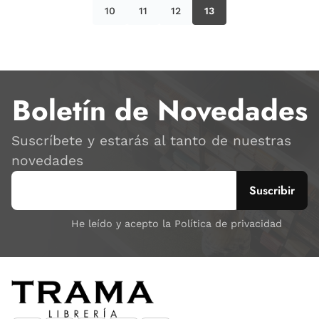
10
11
12
13
Boletín de Novedades
Suscríbete y estarás al tanto de nuestras
novedades
He leído y acepto la Política de privacidad