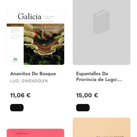
Ananiños Do Bosque
Espantallos Da
Provincia de Lugo:
LUO, GWENDOLYN
Catálogo Da
Exposición Museo
11,06 €
15,00 €
Provincial de Lugo