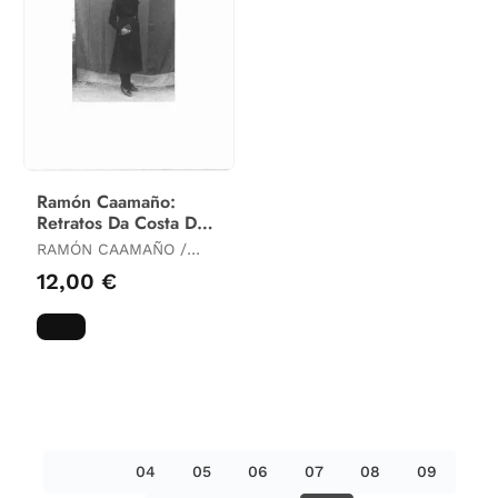
Ramón Caamaño:
Retratos Da Costa Da
Morte
RAMÓN CAAMAÑO /
SENDÓN, MANUEL /
12,00 €
SUÁREZ CANAL, XOSÉ
LUIS
04
05
06
07
08
09