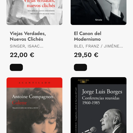
Viejas Verdades,
El Canon del
Nuevos Clichés
Modernismo
SINGER, ISAAC
BLEI, FRANZ / JIMÉNEZ
BASHEVIS
RUBIO, FRANCISCO
22,00 €
29,50 €
JAVIER