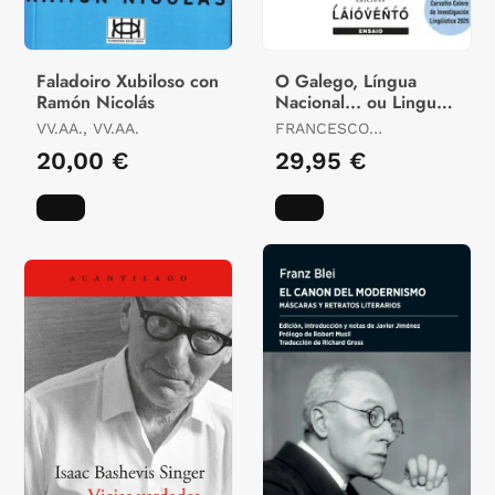
Faladoiro Xubiloso con
O Galego, Língua
Ramón Nicolás
Nacional... ou Lingua
Autonómica?
VV.AA., VV.AA.
FRANCESCO
TRAFICANTE PELÁEZ
20,00 €
29,95 €