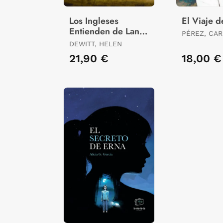
Los Ingleses
El Viaje d
Entienden de Lana
PÉREZ, CAR
(Y Otros Trucos)
DEWITT, HELEN
21,90 €
18,00 €