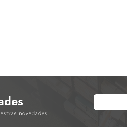
ades
uestras novedades