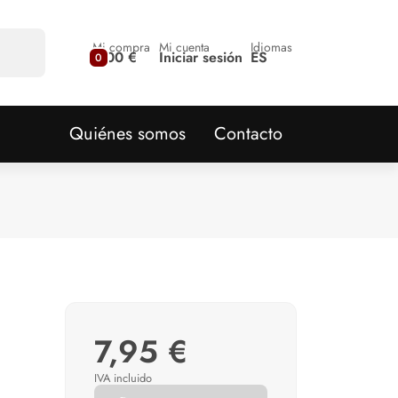
Mi compra
Mi cuenta
Idiomas
0,00 €
Iniciar sesión
ES
0
Quiénes somos
Contacto
7,95 €
IVA incluido