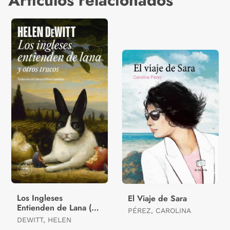
Artículos relacionados
Los Ingleses
El Viaje de Sara
Entienden de Lana (Y
PÉREZ, CAROLINA
Otros Trucos)
DEWITT, HELEN