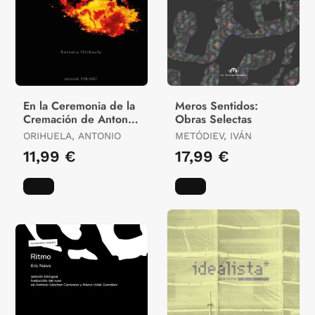
En la Ceremonia de la
Meros Sentidos:
Cremación de Antonio
Obras Selectas
Orihuela
ORIHUELA, ANTONIO
METÓDIEV, IVÁN
11,99 €
17,99 €