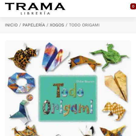
Saltar al contenido principal
0
INICIO
PAPELERÍA
XOGOS
TODO ORIGAMI