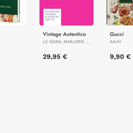
Vintage Autentico
Gucci
LE NOAN, MARJORIE /
AA.VV.
NOAN, MARJORIE L E
€
29,95 €
9,90 €