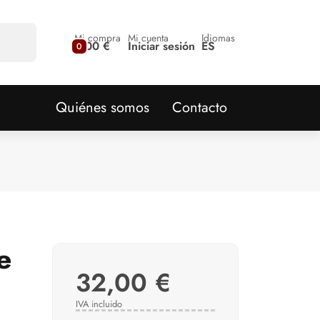
Mi compra
Mi cuenta
Idiomas
0,00 €
Iniciar sesión
ES
0
Quiénes somos
Contacto
e
32,00 €
IVA incluido