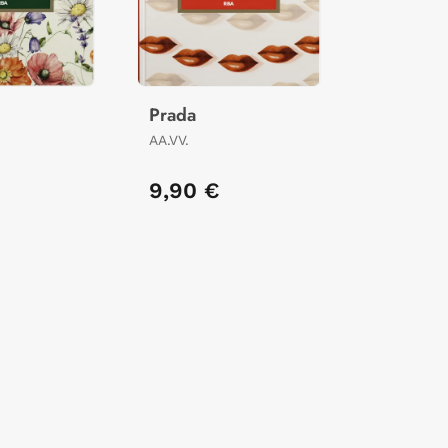
Prada
AA.VV.
9,90 €