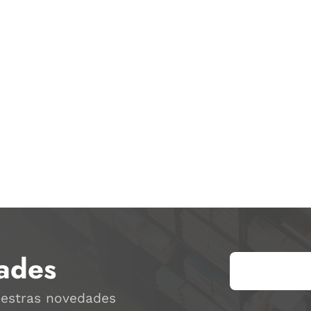
ades
uestras novedades