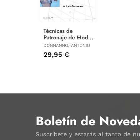
Técnicas de
Patronaje de Moda
Alta Costura (Vol.
DONNANNO, ANTONIO
2)
29,95 €
Boletín de Noved
Suscríbete y estarás al tanto de n