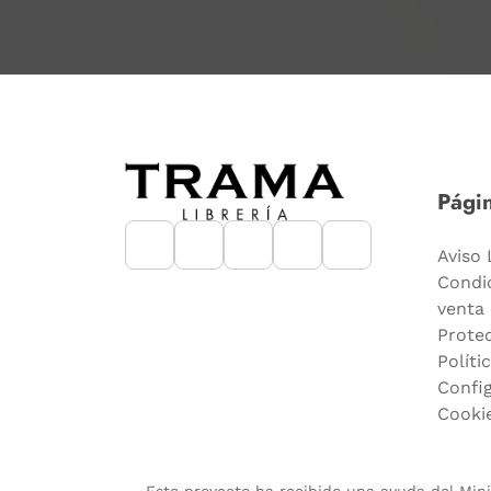
Págin
Aviso 
Condi
venta
Prote
Políti
Confi
Cooki