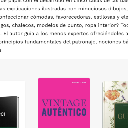
e papel con el desarrollo en cinco tallas de las ba
s explicaciones ilustradas con minuciosos dibujos, e
onfeccionar cómodas, favorecedoras, estilosas y ele
igos, chalecos, modelos de punto, ropa interior? To
 El autor guía a los menos expertos ofreciéndoles al
 principios fundamentales del patronaje, nociones bá
s