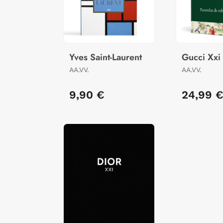
Yves Saint-Laurent
Gucci Xxi
AA.VV.
AA.VV.
9,90 €
24,99 