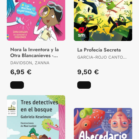
Nora la Inventora y la
La Profecía Secreta
Otra Blancanieves -
GARCIA-ROJO CANTON,
Libro 7
DAVIDSON, ZANNA
PATRICIA
6,95 €
9,50 €