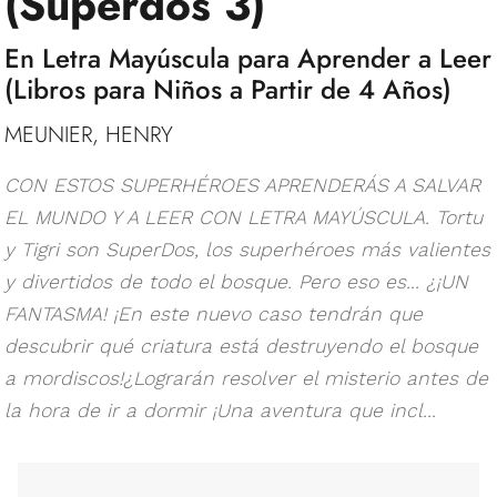
(Superdos 3)
En Letra Mayúscula para Aprender a Leer
(Libros para Niños a Partir de 4 Años)
MEUNIER, HENRY
CON ESTOS SUPERHÉROES APRENDERÁS A SALVAR
EL MUNDO Y A LEER CON LETRA MAYÚSCULA. Tortu
y Tigri son SuperDos, los superhéroes más valientes
y divertidos de todo el bosque. Pero eso es... ¿¡UN
FANTASMA! ¡En este nuevo caso tendrán que
descubrir qué criatura está destruyendo el bosque
a mordiscos!¿Lograrán resolver el misterio antes de
la hora de ir a dormir ¡Una aventura que incl...