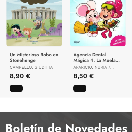
Un Misterioso Robo en
Agencia Dental
Stonehenge
Mágica 4. La Muela
de la Bruja
CAMPELLO, GIUDITTA
APARICIO, NÚRIA /
GOLFE, NACHO
8,90 €
8,50 €
Boletín de Novedades