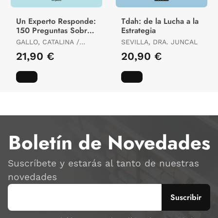
Un Experto Responde:
Tdah: de la Lucha a la
150 Preguntas Sobre
Estrategia
Ansiedad y Depresión
GALLO, CATALINA /
SEVILLA, DRA. JUNCAL
en Niños, Niñas y
CASAS, GERMÁN
21,90 €
20,90 €
Boletín de Novedades
Suscríbete y estarás al tanto de nuestras
novedades