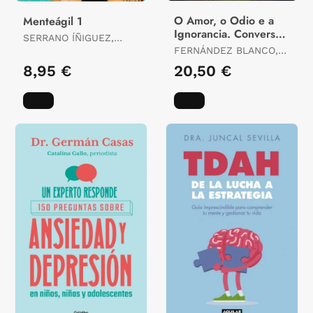
O Amor, o Odio e a
Menteágil 1
Ignorancia. Conversa
SERRANO ÍÑIGUEZ,
con Carlos Callón
RAFAEL
FERNÁNDEZ BLANCO,
MANUEL
8,95 €
20,50 €