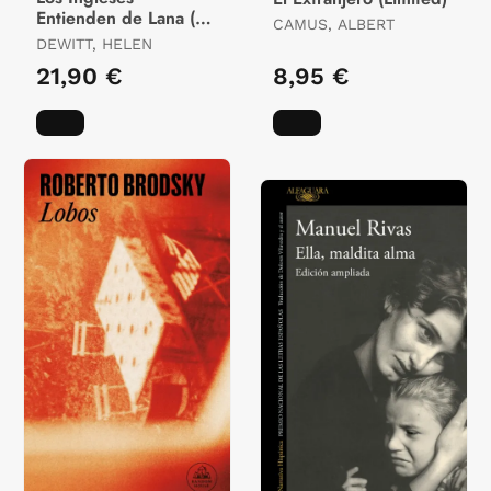
Entienden de Lana (Y
CAMUS, ALBERT
Otros Trucos)
DEWITT, HELEN
21,90 €
8,95 €