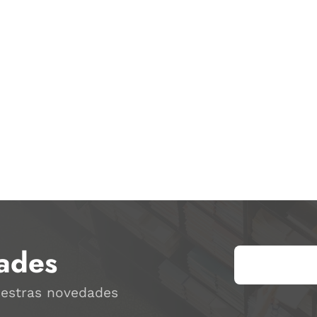
ades
uestras novedades