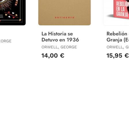
La Historia se
Rebelión 
Detuvo en 1936
Granja (E
EORGE
Especial 
ORWELL, GEORGE
ORWELL, 
con Cant
14,00 €
15,95 €
Tintados)