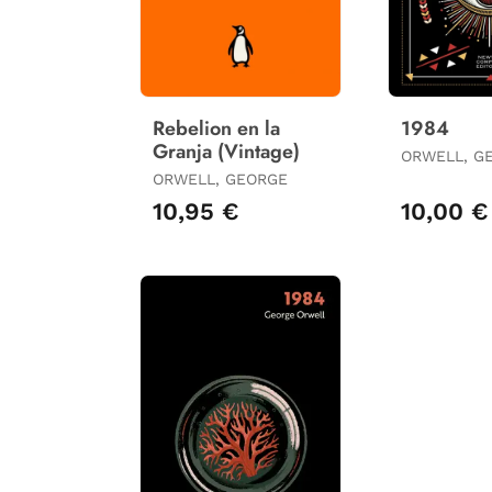
Rebelion en la
1984
Granja (Vintage)
ORWELL, G
ORWELL, GEORGE
10,95 €
10,00 €