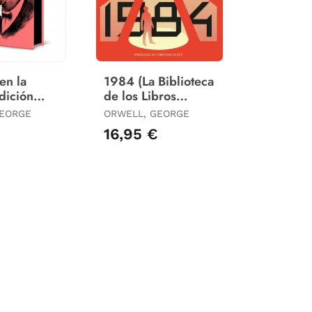
en la
1984 (La Biblioteca
dición
de los Libros
Limitada
Prohibidos)
GEORGE
ORWELL, GEORGE
os
16,95 €