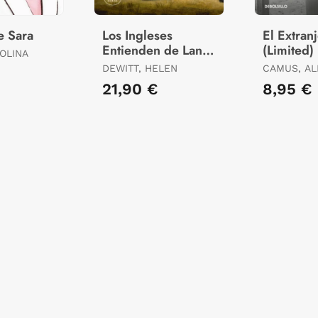
e Sara
Los Ingleses
El Extran
Entienden de Lana
(Limited)
OLINA
(Y Otros Trucos)
DEWITT, HELEN
CAMUS, AL
21,90 €
8,95 €