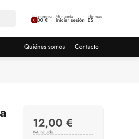
Mi compra
Mi cuenta
Idiomas
0,00 €
Iniciar sesión
ES
0
Quiénes somos
Contacto
ja
12,00 €
IVA incluido