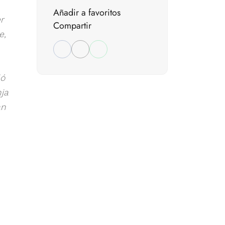
Añadir a favoritos
r
Compartir
e,
ló
nja
an