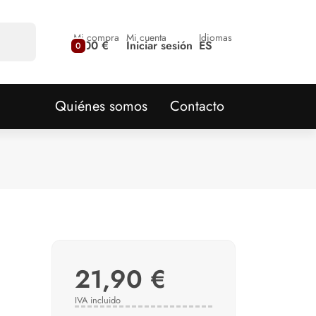
Mi compra
Mi cuenta
Idiomas
0,00 €
Iniciar sesión
ES
0
Quiénes somos
Contacto
21,90 €
IVA incluido