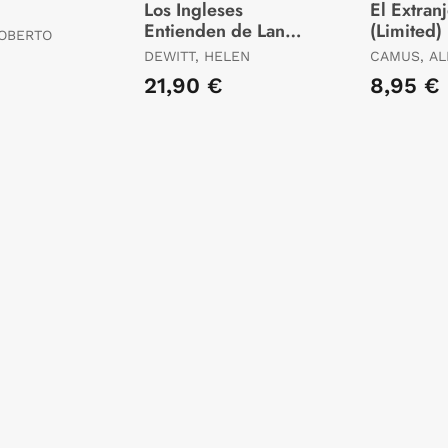
Los Ingleses
El Extran
Entienden de Lana
(Limited)
ROBERTO
(Y Otros Trucos)
DEWITT, HELEN
CAMUS, AL
21,90 €
8,95 €