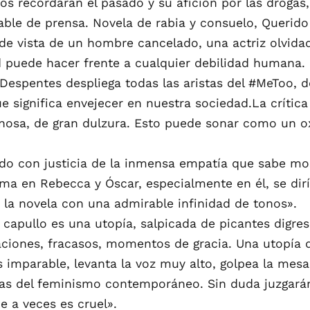
s recordarán el pasado y su afición por las drogas
ble de prensa. Novela de rabia y consuelo, Querido 
 de vista de un hombre cancelado, una actriz olvida
 puede hacer frente a cualquier debilidad humana.
 Despentes despliega todas las aristas del #MeToo, d
ue significa envejecer en nuestra sociedad.La crítica
nosa, de gran dulzura. Esto puede sonar como un o
do con justicia de la inmensa empatía que sabe mo
 en Rebecca y Óscar, especialmente en él, se diría
 la novela con una admirable infinidad de tonos».
capullo es una utopía, salpicada de picantes digres
iaciones, fracasos, momentos de gracia. Una utopía 
s imparable, levanta la voz muy alto, golpea la mesa,
tas del feminismo contemporáneo. Sin duda juzgará
e a veces es cruel».