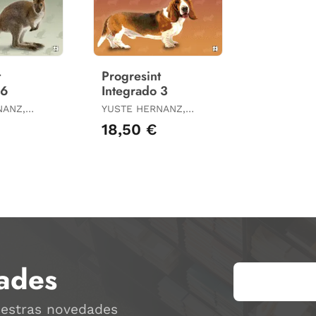
t
Progresint
 6
Integrado 3
NANZ,
YUSTE HERNANZ,
CARLOS / YUSTE
18,50 €
D
PEÑA, DAVID
ades
uestras novedades