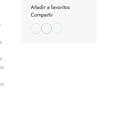
Añadir a favoritos
Compartir
e
a
s
ja
os