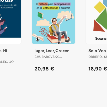
s Ni
Jugar,Leer,Crecer
Solo Veo 
CHUBAROVSKY,
OBRERO, S
TAMARA
ALES, JOSÉ
20,95 €
16,90 