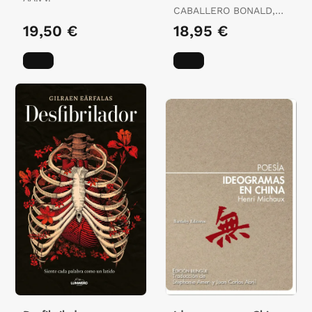
Poética Completa
CABALLERO BONALD,
JOSE MANUEL
19,50 €
18,95 €