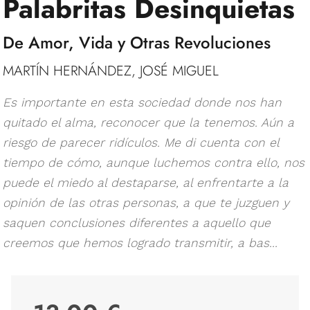
Palabritas Desinquietas
De Amor, Vida y Otras Revoluciones
MARTÍN HERNÁNDEZ, JOSÉ MIGUEL
Es importante en esta sociedad donde nos han
quitado el alma, reconocer que la tenemos. Aún a
riesgo de parecer ridículos. Me di cuenta con el
tiempo de cómo, aunque luchemos contra ello, nos
puede el miedo al destaparse, al enfrentarte a la
opinión de las otras personas, a que te juzguen y
saquen conclusiones diferentes a aquello que
creemos que hemos logrado transmitir, a bas...