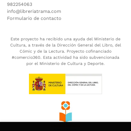
982254063
info@libreriatrama.com
Formulario de contacto
Este proyecto ha recibido una ayuda del Ministerio de
Cultura, a través de la Dirección General del Libro, del
Cómic y de la Lectura. Proyecto cofinanciado
#comercio360. Esta actividad ha sido subvencionada
por el Ministerio de Cultura y Deporte.