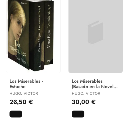
Los Miserables -
Los Miserables
Estuche
(Basado en la Novela
de Victor Hugo)
HUGO, VICTOR
HUGO, VICTOR
26,50 €
30,00 €