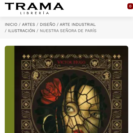
Saltar al contenido principal
0
INICIO
ARTES
DISEÑO / ARTE INDUSTRIAL
ILUSTRACIÓN
NUESTRA SEÑORA DE PARÍS