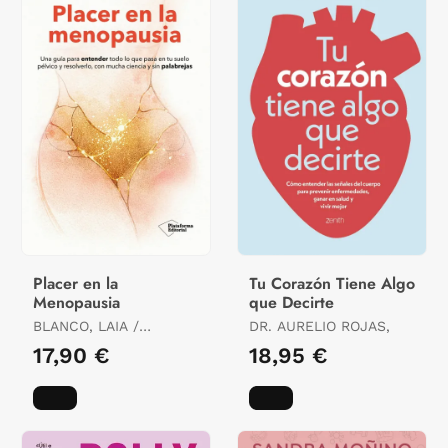
Placer en la
Tu Corazón Tiene Algo
Menopausia
que Decirte
BLANCO, LAIA /
DR. AURELIO ROJAS,
RAMÍREZ, INÉS /
17,90 €
18,95 €
KAUFFMANN,
STÉPHANIE