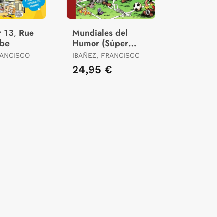
r 13, Rue
Mundiales del
ebe
Humor (Súper
Humor Mortadelo
RANCISCO
IBAÑEZ, FRANCISCO
69)
24,95 €