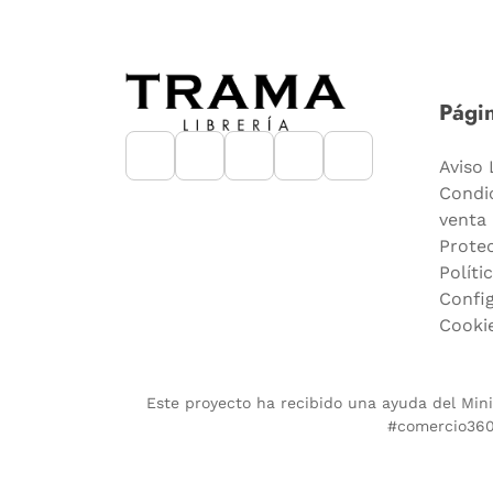
Págin
Aviso 
Condi
venta
Prote
Políti
Confi
Cooki
Este proyecto ha recibido una ayuda del Minis
#comercio360.