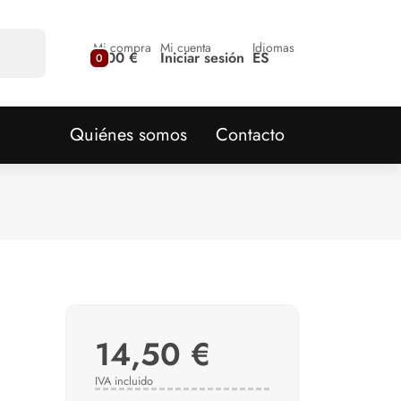
Mi compra
Mi cuenta
Idiomas
0,00 €
Iniciar sesión
ES
0
Quiénes somos
Contacto
14,50 €
IVA incluido