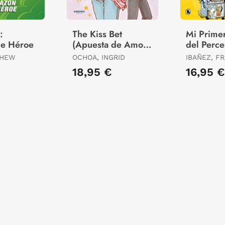
:
The Kiss Bet
Mi Prime
de Héroe
(Apuesta de Amor)
del Perc
3
THEW
OCHOA, INGRID
IBAÑEZ, F
18,95 €
16,95 €