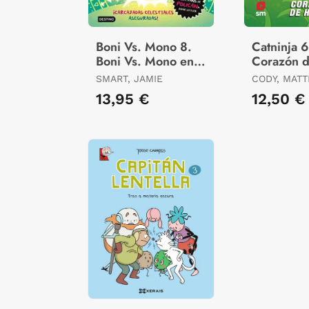
Boni Vs. Mono 8.
Catninja 6
Boni Vs. Mono en
Corazón 
Puerco y Alma
SMART, JAMIE
CODY, MAT
13,95 €
12,50 €