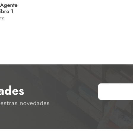
,Agente
ibro 1
ES
ades
uestras novedades