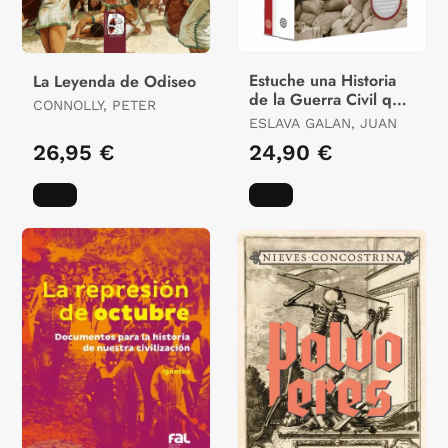
Estuche una Historia
La Leyenda de Odiseo
de la Guerra Civil que
CONNOLLY, PETER
no Va a Gustar a
ESLAVA GALAN, JUAN
Nadie
26,95 €
24,90 €