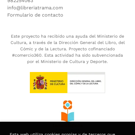
982254063
info@libreriatrama.com
Formulario de contacto
Este proyecto ha recibido una ayuda del Ministerio de
Cultura, a través de la Dirección General del Libro, del
Cómic y de la Lectura. Proyecto cofinanciado
#comercio360. Esta actividad ha sido subvencionada
por el Ministerio de Cultura y Deporte.
Esta web utiliza cookies propias y de terceros que