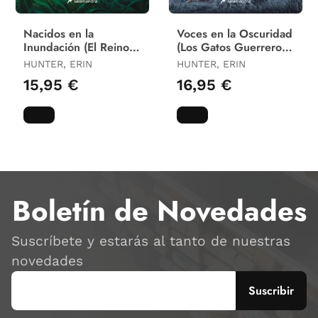
Nacidos en la
Voces en la Oscuridad
Inundación (El Reino
(Los Gatos Guerreros
del Bambú 1)
el Augurio de las Es
HUNTER, ERIN
HUNTER, ERIN
15,95 €
16,95 €
Boletín de Novedades
Suscríbete y estarás al tanto de nuestras
novedades