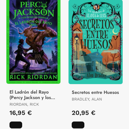
El Ladrón del Rayo
Secretos entre Huesos
(Percy Jackson y los
BRADLEY, ALAN
Dioses del Olimpo 1)
RIORDAN, RICK
16,95 €
20,95 €