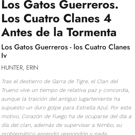
Los Gatos Guerreros.
Los Cuatro Clanes 4
Antes de la Tormenta
Los Gatos Guerreros - los Cuatro Clanes
Iv
HUNTER, ERIN
Tras el destierro de Garra de Tigre, el Clan del
Trueno vive un tiempo de relativa paz y concordia,
aunque la traición del antiguo lugarteniente ha
supuesto un duro golpe para Estrella Azul. Por este
motivo, Corazón de Fuego ha de ocuparse del día a
día del clan, además de supervisar a Nimbo, su
problemático aprendiz respondón y nada