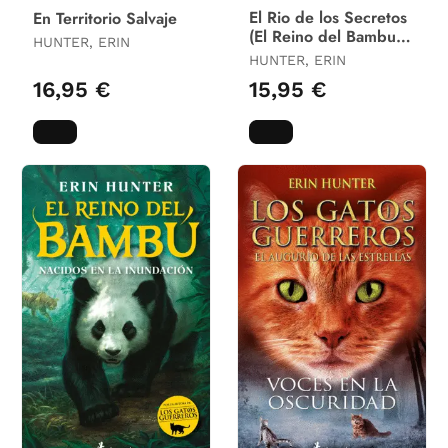
El Rio de los Secretos
En Territorio Salvaje
(El Reino del Bambu
HUNTER, ERIN
2)
HUNTER, ERIN
16,95 €
15,95 €