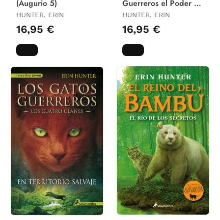
(Augurio 5)
Guerreros el Poder de
los Tres 6)
HUNTER, ERIN
HUNTER, ERIN
16,95 €
16,95 €