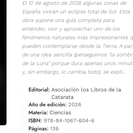
El 12 de agosto de 2026 algunas zonas de
España vivirán un eclipse total de Sol. Esta
obra supone una guía completa para
entender, vivir y aprovechar uno de los
fenómenos naturales más impresionantes 
pueden contemplarse desde la Tierra. A part
de una idea sencilla (perseguimos "la sombr
de la Luna" porque dura apenas unos minut
y, sin embargo, lo cambia todo), se expli...
Editorial:
Asociación los Libros de la
Catarata
Año de edición:
2026
Materia:
Ciencias
ISBN:
978-84-1067-604-6
Páginas:
136