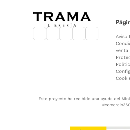
Págin
Aviso 
Condi
venta
Prote
Políti
Confi
Cooki
Este proyecto ha recibido una ayuda del Minis
#comercio360.