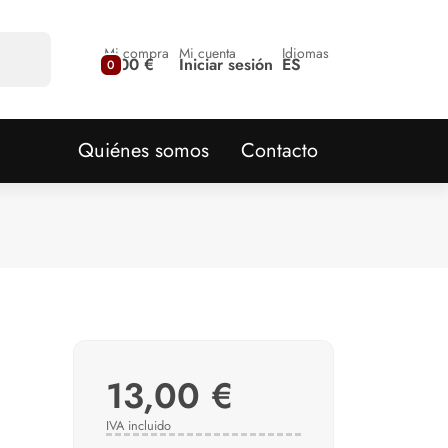
Mi compra
Mi cuenta
Idiomas
0,00 €
Iniciar sesión
ES
0
Quiénes somos
Contacto
13,00 €
IVA incluido