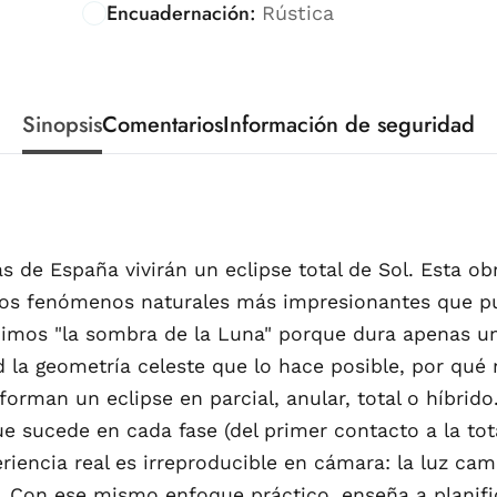
Encuadernación:
Rústica
Sinopsis
Comentarios
Información de seguridad
s de España vivirán un eclipse total de Sol. Esta 
 los fenómenos naturales más impresionantes que p
eguimos "la sombra de la Luna" porque dura apenas u
ad la geometría celeste que lo hace posible, por qu
orman un eclipse en parcial, anular, total o híbrido
 que sucede en cada fase (del primer contacto a la 
iencia real es irreproducible en cámara: la luz camb
a. Con ese mismo enfoque práctico, enseña a planifi