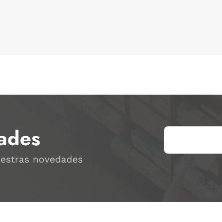
ades
uestras novedades