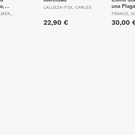
a,
una Plag
LALUEZA-FOX, CARLES
ad
LMER,
FRANCE, D
22,90 €
30,00 