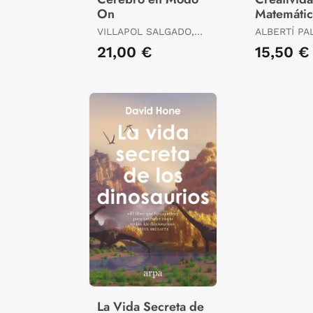
On
Matemátic
Creativid
VILLAPOL SALGADO,
ALBERTÍ PA
Didáctica
SONIA
MIQUEL
21,00 €
15,50 €
La Vida Secreta de