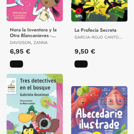
Nora la Inventora y la
La Profecía Secreta
Otra Blancanieves -
GARCIA-ROJO CANTON,
Libro 7
DAVIDSON, ZANNA
PATRICIA
6,95 €
9,50 €