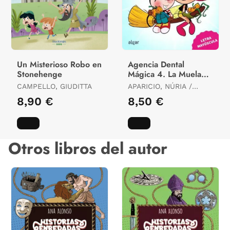
Un Misterioso Robo en
Agencia Dental
Stonehenge
Mágica 4. La Muela
de la Bruja
CAMPELLO, GIUDITTA
APARICIO, NÚRIA /
GOLFE, NACHO
8,90 €
8,50 €
Otros libros del autor