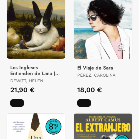
Los Ingleses
El Viaje de Sara
Entienden de Lana (Y
PÉREZ, CAROLINA
Otros Trucos)
DEWITT, HELEN
21,90 €
18,00 €