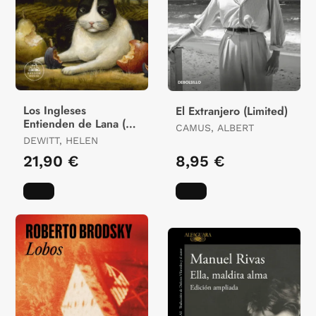
Los Ingleses
El Extranjero (Limited)
Entienden de Lana (Y
CAMUS, ALBERT
Otros Trucos)
DEWITT, HELEN
21,90 €
8,95 €