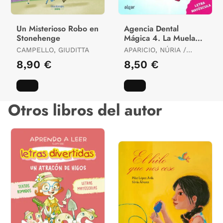
Un Misterioso Robo en
Agencia Dental
Stonehenge
Mágica 4. La Muela
de la Bruja
CAMPELLO, GIUDITTA
APARICIO, NÚRIA /
GOLFE, NACHO
8,90 €
8,50 €
Otros libros del autor