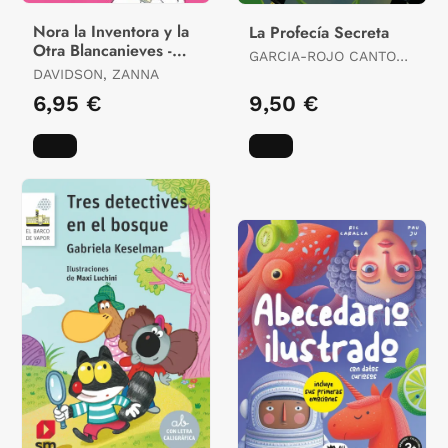
Nora la Inventora y la
La Profecía Secreta
Otra Blancanieves -
GARCIA-ROJO CANTON,
Libro 7
DAVIDSON, ZANNA
PATRICIA
6,95 €
9,50 €