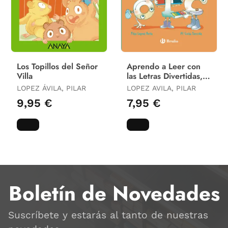
Los Topillos del Señor
Aprendo a Leer con
Villa
las Letras Divertidas,
4. Aventura en el
LOPEZ ÁVILA, PILAR
LOPEZ AVILA, PILAR
Museo
9,95 €
7,95 €
Boletín de Novedades
Suscríbete y estarás al tanto de nuestras