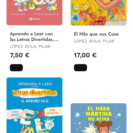
Aprendo a Leer con
El Hilo que nos Cose
las Letras Divertidas,
LÓPEZ ÁVILA, PILAR
6. Un Atracón de
LÓPEZ ÁVILA, PILAR
Higos
7,50 €
17,00 €