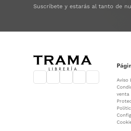
Suscríbete y estarás al tanto de n
Págin
Aviso 
Condi
venta
Prote
Políti
Confi
Cooki