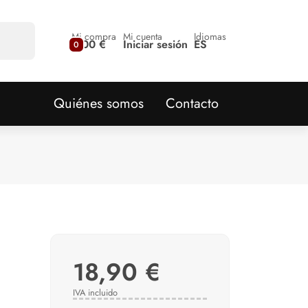
Mi compra
Mi cuenta
Idiomas
0,00 €
Iniciar sesión
ES
0
Quiénes somos
Contacto
18,90 €
IVA incluido