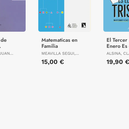
 de
Matematicas en
El Tercer
Familia
Enero Es
s
Triste de
 JUAN
MEAVILLA SEGUI,
ALSINA, C
VICENTE
15,00 €
19,90 