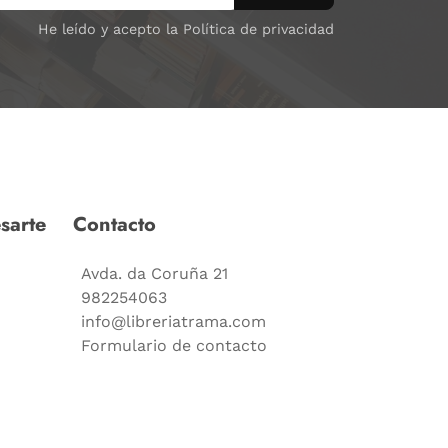
He leído y acepto la Política de privacidad
sarte
Contacto
Avda. da Coruña 21
982254063
info@libreriatrama.com
Formulario de contacto