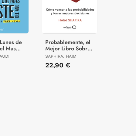
 Lunes de
Probablemente, el
 el Mas
Mejor Libro Sobre
l Año
Estadistica Jamas
LAUDI
SAPHIRA, HAIM
Escrito
€
22,90 €