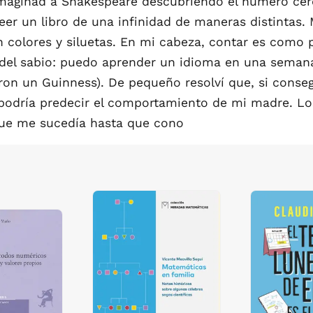
Imaginad a Shakespeare descubriendo el número cer
eer un libro de una infinidad de maneras distintas.
n colores y siluetas. En mi cabeza, contar es como
del sabio: puedo aprender un idioma en una semana
on un Guinness). De pequeño resolví que, si conseg
, podría predecir el comportamiento de mi madre. L
 que me sucedía hasta que cono