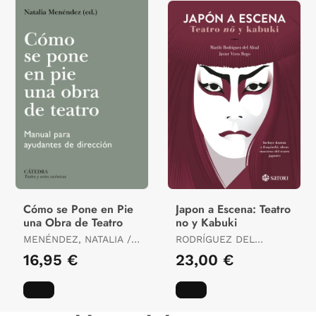
Cómo se Pone en Pie
Japon a Escena: Teatro
una Obra de Teatro
no y Kabuki
MENÉNDEZ, NATALIA /
RODRÍGUEZ DEL
VALENCIANO, PILAR /
ALISAL, MARILÓ /
16,95 €
23,00 €
AMESTOY, AINHOA /
VIVES, JAVI
BARCELO, ANA /
HERMIDA, CRISTINA /
SAZ, VALLE DEL