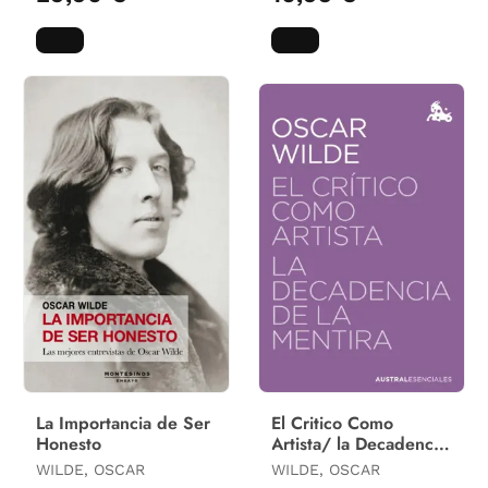
La Importancia de Ser
El Critico Como
Honesto
Artista/ la Decadencia
de la Mentira
WILDE, OSCAR
WILDE, OSCAR