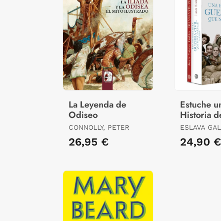
La Leyenda de
Estuche u
Odiseo
Historia d
Guerra Ci
CONNOLLY, PETER
ESLAVA GAL
Va a Gust
26,95 €
24,90 