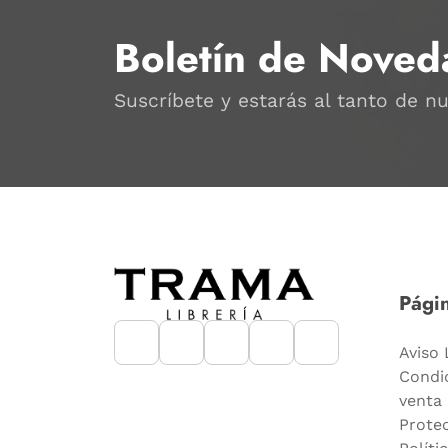
Boletín de Noved
Suscríbete y estarás al tanto de n
Págin
Aviso 
Condi
venta
Prote