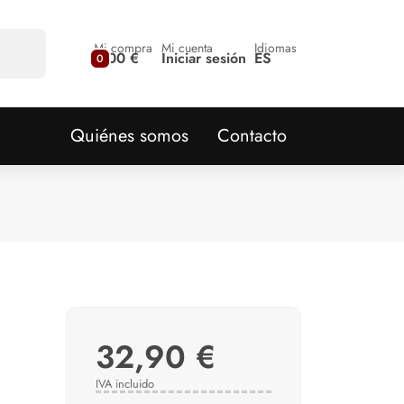
Mi compra
Mi cuenta
Idiomas
0,00 €
Iniciar sesión
ES
0
Quiénes somos
Contacto
32,90 €
IVA incluido