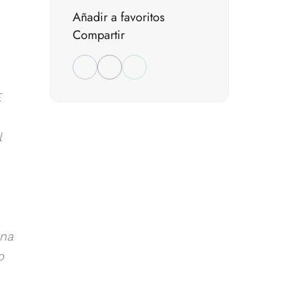
Añadir a favoritos
Compartir
E
l
rna
p