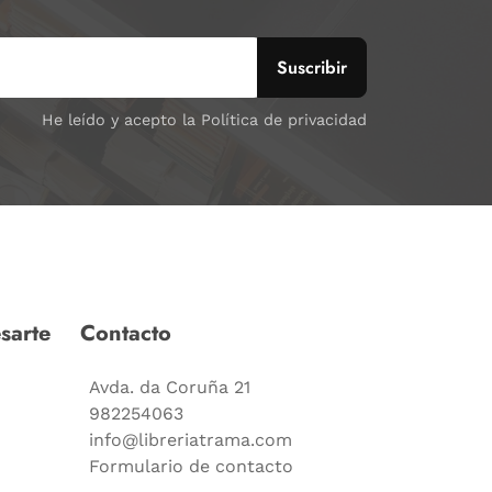
He leído y acepto la Política de privacidad
sarte
Contacto
Avda. da Coruña 21
982254063
info@libreriatrama.com
Formulario de contacto