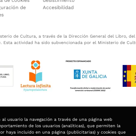
ca de cookies
desistimiento
guración de
Accesibilidad
es
terio de Cultura, a través de la Dirección General del Libro, de
 Esta actividad ha sido subvencionada por el Ministerio de Cult
n al usuario la navegación a través de una página web
omportamiento de los usuarios (analíticas), que permiten la
tor haya incluido en una página (publicitarias) y cookies que
rvados |
Trevenque Group