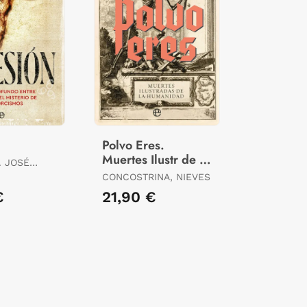
Polvo Eres.
Muertes Ilustr de la
. JOSÉ
Humanidad
CONCOSTRINA, NIEVES
€
21,90 €