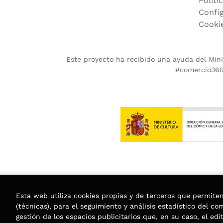
Políti
Confi
Cooki
Este proyecto ha recibido una ayuda del Minis
#comercio360.
Esta web utiliza cookies propias y de terceros que permite
(técnicas), para el seguimiento y análisis estadístico del c
gestión de los espacios publicitarios que, en su caso, el edi
2026 ©
Librería Trama
. Todos los Derechos Rese