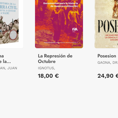
na
La Represión de
Posesion
e la
Octubre
GAONA, DR
vil que no
MIGUEL
AN, JUAN
IGNOTUS,
ar a Nadie
€
18,00 €
24,90 