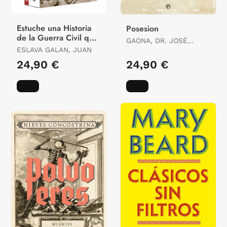
Estuche una Historia
Posesion
de la Guerra Civil que
GAONA, DR. JOSÉ
no Va a Gustar a
ESLAVA GALAN, JUAN
MIGUEL
Nadie
24,90 €
24,90 €