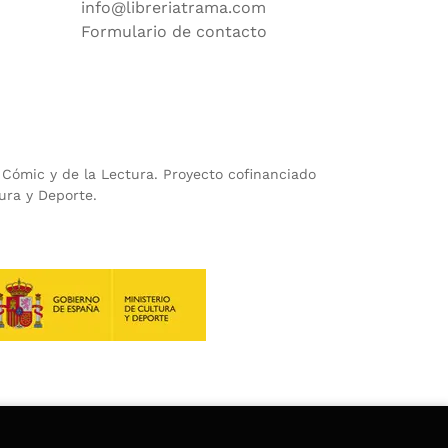
info@libreriatrama.com
Formulario de contacto
l Cómic y de la Lectura. Proyecto cofinanciado
ura y Deporte.