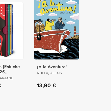
s (Estuche
¡A la Aventura!
 25
NOLLA, ALEXIS
io)
MARJANE
€
13,90 €