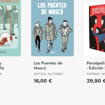
y
Los Puentes de
Persépoli
la
Moscú
- Edición
Aniversar
A
ZAPICO, ALFONSO
SATRAPI, 
16,00 €
29,90 