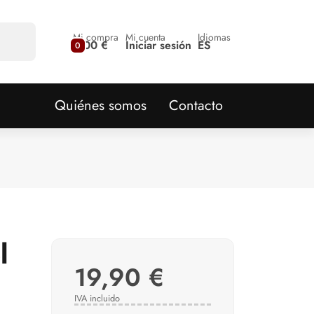
Mi compra
Mi cuenta
Idiomas
0,00 €
Iniciar sesión
ES
0
Quiénes somos
Contacto
l
19,90 €
IVA incluido