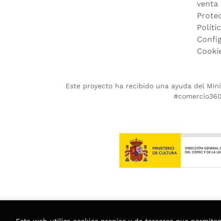
venta
Prote
Políti
Confi
Cooki
Este proyecto ha recibido una ayuda del Minis
#comercio360.