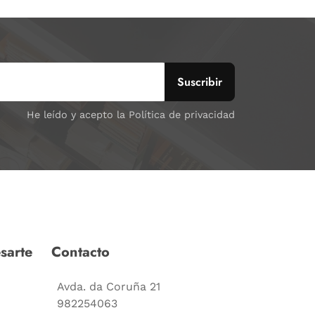
He leído y acepto la Política de privacidad
sarte
Contacto
Avda. da Coruña 21
982254063