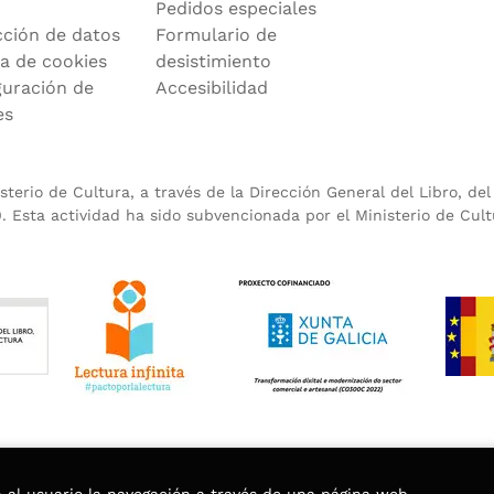
Pedidos especiales
cción de datos
Formulario de
ca de cookies
desistimiento
guración de
Accesibilidad
es
terio de Cultura, a través de la Dirección General del Libro, de
 Esta actividad ha sido subvencionada por el Ministerio de Cult