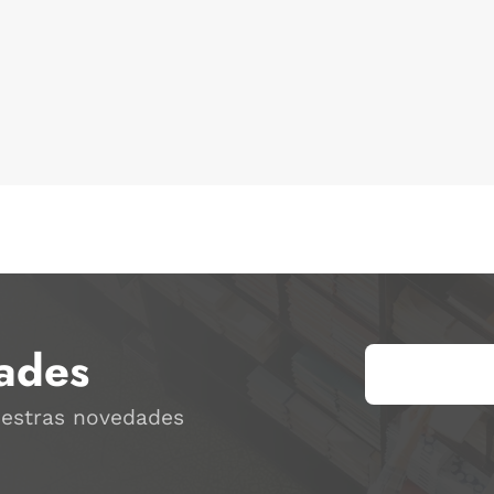
ades
uestras novedades