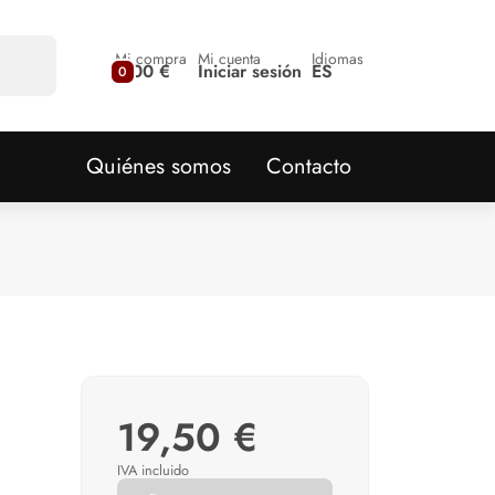
Mi compra
Mi cuenta
Idiomas
0,00 €
Iniciar sesión
ES
0
Quiénes somos
Contacto
19,50 €
IVA incluido