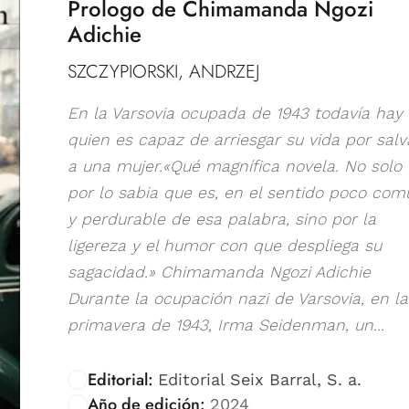
Prologo de Chimamanda Ngozi
Adichie
SZCZYPIORSKI, ANDRZEJ
En la Varsovia ocupada de 1943 todavía hay
quien es capaz de arriesgar su vida por salv
a una mujer.«Qué magnífica novela. No solo
por lo sabia que es, en el sentido poco com
y perdurable de esa palabra, sino por la
ligereza y el humor con que despliega su
sagacidad.» Chimamanda Ngozi Adichie
Durante la ocupación nazi de Varsovia, en la
primavera de 1943, Irma Seidenman, un...
Editorial:
Editorial Seix Barral, S. a.
Año de edición:
2024