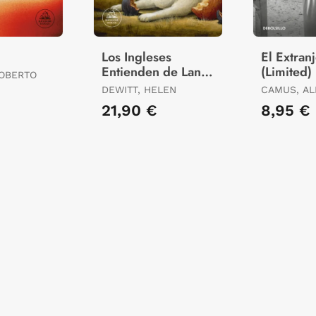
Los Ingleses
El Extran
Entienden de Lana
(Limited)
ROBERTO
(Y Otros Trucos)
DEWITT, HELEN
CAMUS, AL
21,90 €
8,95 €