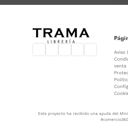
Págin
Aviso 
Condi
venta
Prote
Políti
Confi
Cooki
Este proyecto ha recibido una ayuda del Minis
#comercio360.