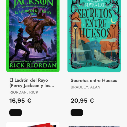
El Ladrón del Rayo
Secretos entre Huesos
(Percy Jackson y los
BRADLEY, ALAN
Dioses del Olimpo 1)
RIORDAN, RICK
16,95 €
20,95 €