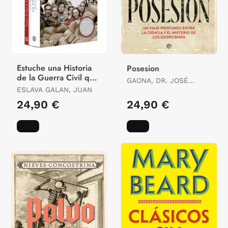
Estuche una Historia
Posesion
de la Guerra Civil que
GAONA, DR. JOSÉ
no Va a Gustar a
ESLAVA GALAN, JUAN
MIGUEL
Nadie
24,90 €
24,90 €