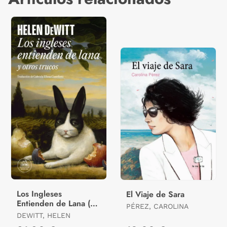
Los Ingleses
El Viaje de Sara
Entienden de Lana (Y
PÉREZ, CAROLINA
Otros Trucos)
DEWITT, HELEN