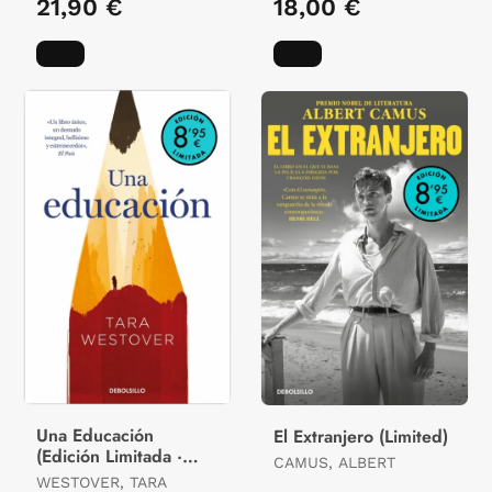
21,90 €
18,00 €
Una Educación
El Extranjero (Limited)
(Edición Limitada ·
CAMUS, ALBERT
Verano)
WESTOVER, TARA