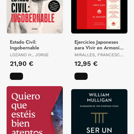
Estado Civil:
Ejercicios Japoneses
Ingobernable
para Vivir en Armonía.
Más Allá del Ikigai
LOZANO H., JORGE
MIRALLES, FRANCESC /
GARCIA, HECTOR
21,90 €
12,95 €