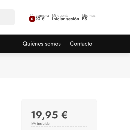
Mi compra
Mi cuenta
Idiomas
0,00 €
Iniciar sesión
ES
0
Quiénes somos
Contacto
19,95 €
IVA incluido