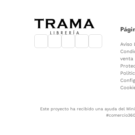
Págin
Aviso 
Condi
venta
Prote
Políti
Confi
Cooki
Este proyecto ha recibido una ayuda del Minis
#comercio360.