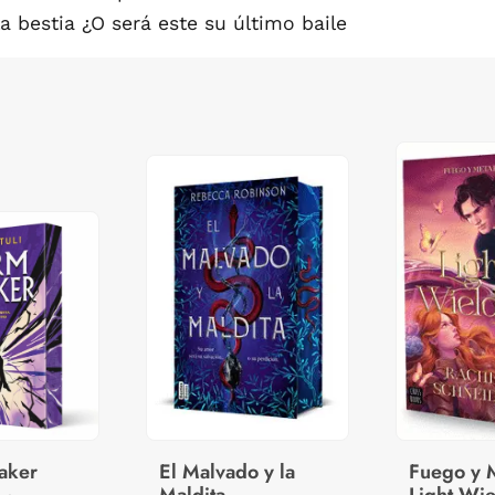
 bestia ¿O será este su último baile
aker
El Malvado y la
Fuego y M
Maldita
Light Wie