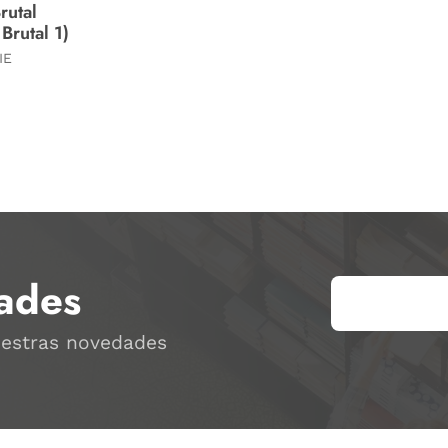
rutal
Brutal 1)
IE
ades
uestras novedades