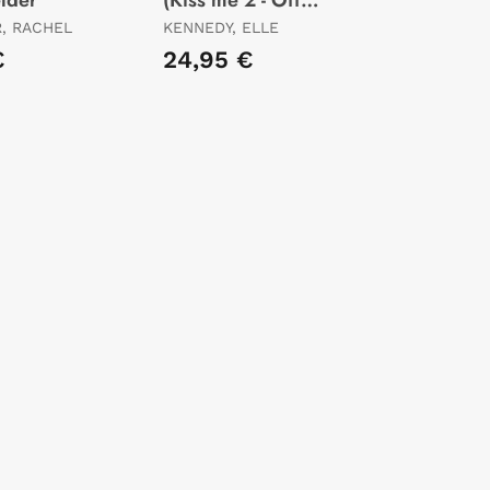
Campus 2) -
, RACHEL
KENNEDY, ELLE
Edición Especial en
€
24,95 €
Tapa Dura con