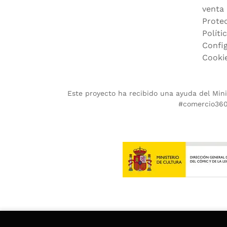
venta
Prote
Políti
Confi
Cooki
Este proyecto ha recibido una ayuda del Minis
#comercio360.