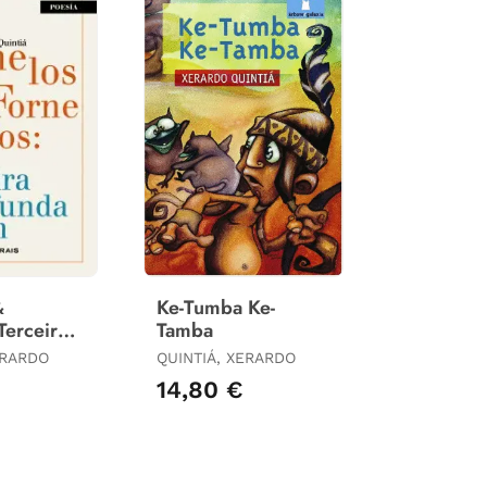
&
Ke-Tumba Ke-
Terceira
Tamba
n
ERARDO
QUINTIÁ, XERARDO
14,80 €