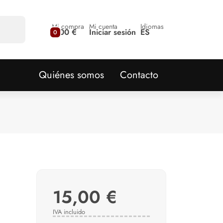
Mi compra
Mi cuenta
Idiomas
0,00 €
Iniciar sesión
ES
0
Quiénes somos
Contacto
15,00 €
IVA incluido