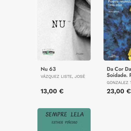
Nu 63
Da Cor D
Soidade. 
VÁZQUEZ LISTE, JOSÉ
Reunida 1
GONZALEZ 
2026
LUIS
13,00 €
23,00 €