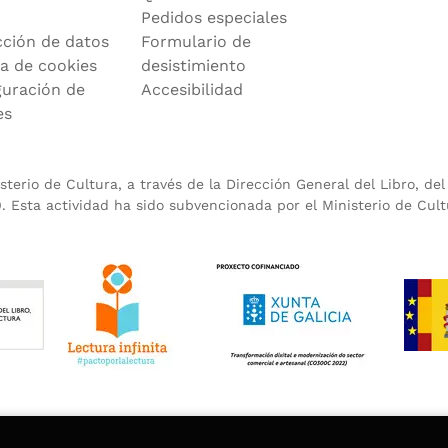
Pedidos especiales
cción de datos
Formulario de
ca de cookies
desistimiento
guración de
Accesibilidad
es
terio de Cultura, a través de la Dirección General del Libro, de
 Esta actividad ha sido subvencionada por el Ministerio de Cult