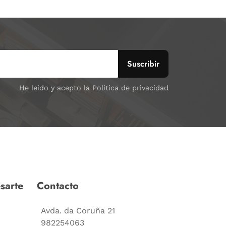
He leído y acepto la Política de privacidad
sarte
Contacto
Avda. da Coruña 21
982254063