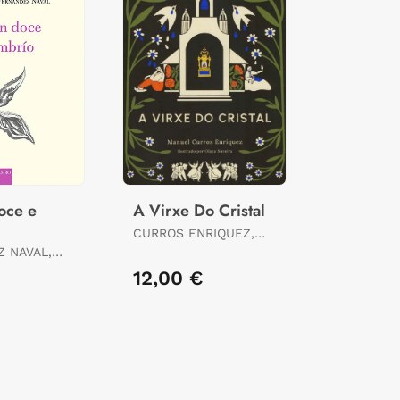
oce e
A Virxe Do Cristal
CURROS ENRIQUEZ,
MANUEL
 NAVAL,
 X.
€
12,00 €