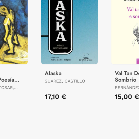
a
Alaska
Val Tan D
Poesía
Sombrío
SUAREZ, CASTILLO
986-
TOSAR,
FERNÁNDEZ
FRANCISCO
17,10 €
15,00 