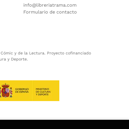
info@libreriatrama.com
Formulario de contacto
l Cómic y de la Lectura. Proyecto cofinanciado
ura y Deporte.