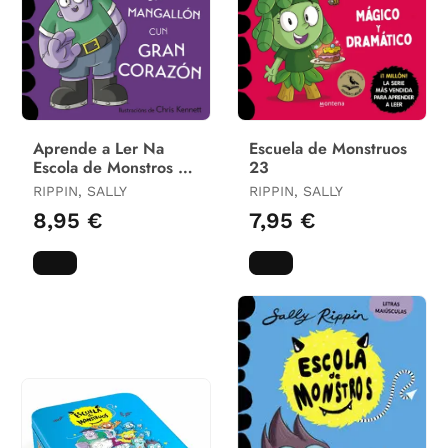
Aprende a Ler Na
Escuela de Monstruos
Escola de Monstros 9.
23
Un Mangallón Cun
RIPPIN, SALLY
RIPPIN, SALLY
Gran Corazón
8,95 €
7,95 €