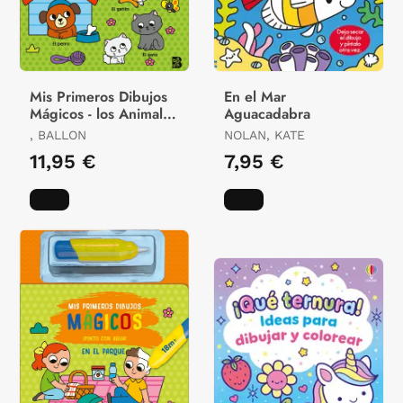
Mis Primeros Dibujos
En el Mar
Mágicos - los Animales
Aguacadabra
Domésticos
, BALLON
NOLAN, KATE
11,95 €
7,95 €