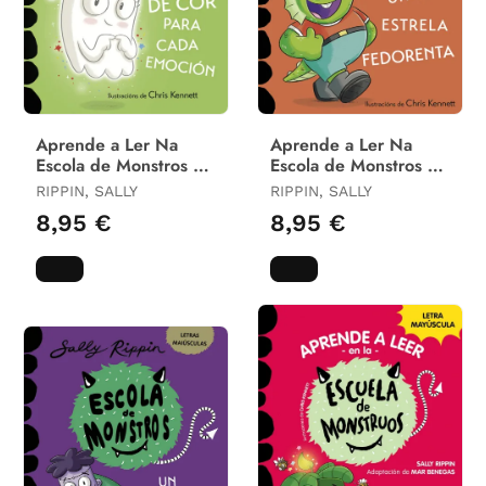
Aprende a Ler Na
Aprende a Ler Na
Escola de Monstros 7.
Escola de Monstros 8.
Xogos de Cor para
Unha Estrela
RIPPIN, SALLY
RIPPIN, SALLY
Cada Emoción
Fedorenta
8,95 €
8,95 €