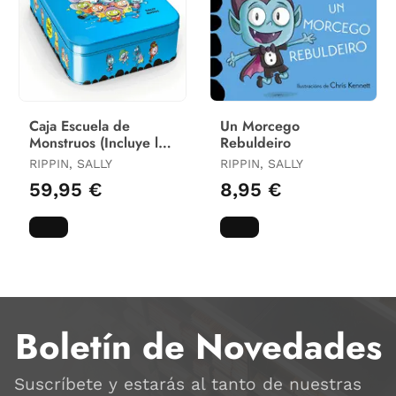
Caja Escuela de
Un Morcego
Monstruos (Incluye los
Rebuldeiro
8 Primeros Libros)
RIPPIN, SALLY
RIPPIN, SALLY
59,95 €
8,95 €
Boletín de Novedades
Suscríbete y estarás al tanto de nuestras