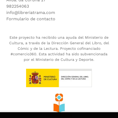
982254063
info@libreriatrama.com
Formulario de contacto
Este proyecto ha recibido una ayuda del Ministerio de
Cultura, a través de la Dirección General del Libro, del
Cómic y de la Lectura. Proyecto cofinanciado
#comercio360. Esta actividad ha sido subvencionada
por el Ministerio de Cultura y Deporte.