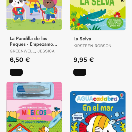
La Pandilla de los
La Selva
Peques - Empezamos
KIRSTEEN ROBSON
el Cole
GREENWELL, JESSICA
6,50 €
9,95 €